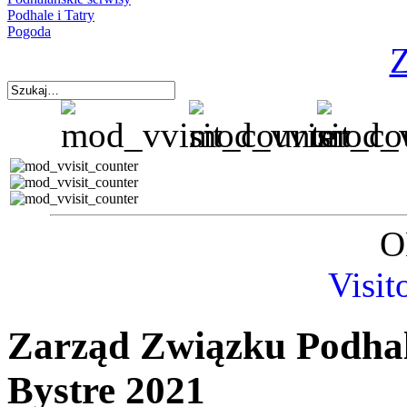
Podhale i Tatry
Pogoda
Z
O
Visit
Zarząd Związku Podha
Bystre 2021