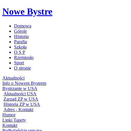
Nowe Bystre
Domowa
Górole
Historia
Parafia
Szkoła
O S P
Rzemiosło
Sport
O stronie
Aktualności
Info o Nowem Bystrem
Bystrzanie w USA
Aktualności USA
Zarząd ZP w USA
Historia ZP w USA
Adres - Kontakt
Humor
Linki Tapety
Kontakt
Podhalańskie serwisy