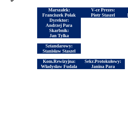
Marszałek:
V-ce Prezes:
Franciszek Polak
Piotr Staszel
Dyrektor:
Andrzej Para
Skarbnik:
Jan Tylka
Sztandarowy:
Stanisław Staszel
Kom.Rewizyjna:
Sekr.Protokułowy:
Władysław Fudala
Janina Para