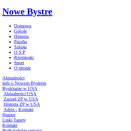
Nowe Bystre
Domowa
Górole
Historia
Parafia
Szkoła
O S P
Rzemiosło
Sport
O stronie
Aktualności
Info o Nowem Bystrem
Bystrzanie w USA
Aktualności USA
Zarząd ZP w USA
Historia ZP w USA
Adres - Kontakt
Humor
Linki Tapety
Kontakt
Podhalańskie serwisy