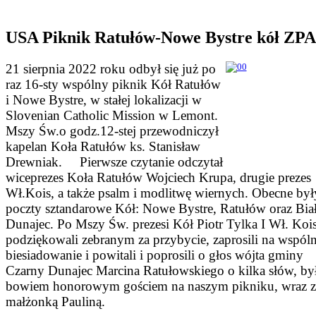
USA Piknik Ratułów-Nowe Bystre kół ZP
21 sierpnia 2022 roku odbył się już po
raz 16-sty wspólny piknik Kół Ratułów
i Nowe Bystre, w stałej lokalizacji w
Slovenian Catholic Mission w Lemont.
Mszy Św.o godz.12-stej przewodniczył
kapelan Koła Ratułów ks. Stanisław
Drewniak. Pierwsze czytanie odczytał
wiceprezes Koła Ratułów Wojciech Krupa, drugie prezes
Wł.Kois, a także psalm i modlitwę wiernych. Obecne był
poczty sztandarowe Kół: Nowe Bystre, Ratułów oraz Bia
Dunajec. Po Mszy Św. prezesi Kół Piotr Tylka I Wł. Koi
podziękowali zebranym za przybycie, zaprosili na wspól
biesiadowanie i powitali i poprosili o głos wójta gminy
Czarny Dunajec Marcina Ratułowskiego o kilka słów, by
bowiem honorowym gościem na naszym pikniku, wraz z
małżonką Pauliną.