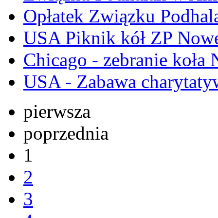
Opłatek Związku Podhal
USA Piknik kół ZP Nowe
Chicago - zebranie koła
USA - Zabawa charytatyw
pierwsza
poprzednia
1
2
3