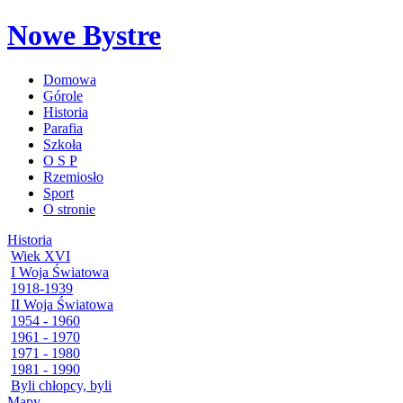
Nowe Bystre
Domowa
Górole
Historia
Parafia
Szkoła
O S P
Rzemiosło
Sport
O stronie
Historia
Wiek XVI
I Woja Światowa
1918-1939
II Woja Światowa
1954 - 1960
1961 - 1970
1971 - 1980
1981 - 1990
Byli chłopcy, byli
Mapy