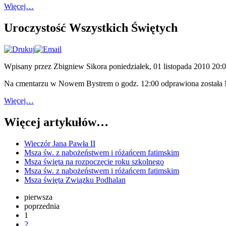
Więcej…
Uroczystość Wszystkich Świętych
Wpisany przez Zbigniew Sikora
poniedziałek, 01 listopada 2010 20:
Na cmentarzu w Nowem Bystrem o godz. 12:00 odprawiona została Ms
Więcej…
Więcej artykułów…
Wieczór Jana Pawła II
Msza św. z nabożeństwem i różańcem fatimskim
Msza święta na rozpoczęcie roku szkolnego
Msza św. z nabożeństwem i różańcem fatimskim
Msza święta Związku Podhalan
pierwsza
poprzednia
1
2