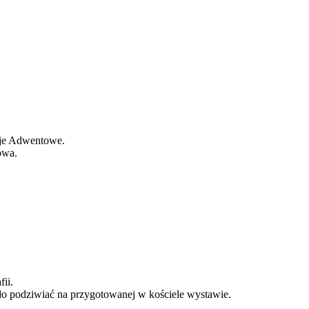
kcje Adwentowe.
owa.
ii.
ło podziwiać na przygotowanej w kościele wystawie.