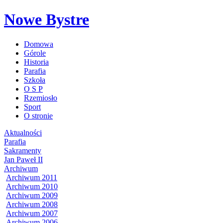
Nowe Bystre
Domowa
Górole
Historia
Parafia
Szkoła
O S P
Rzemiosło
Sport
O stronie
Aktualności
Parafia
Sakramenty
Jan Paweł II
Archiwum
Archiwum 2011
Archiwum 2010
Archiwum 2009
Archiwum 2008
Archiwum 2007
Archiwum 2006