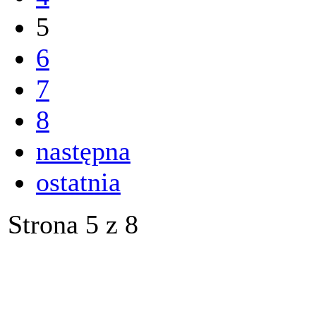
5
6
7
8
następna
ostatnia
Strona 5 z 8