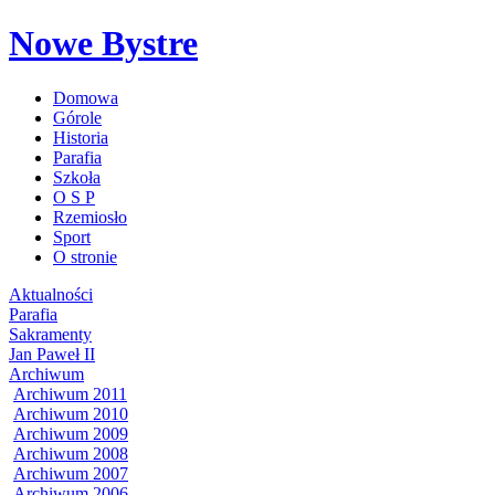
Nowe Bystre
Domowa
Górole
Historia
Parafia
Szkoła
O S P
Rzemiosło
Sport
O stronie
Aktualności
Parafia
Sakramenty
Jan Paweł II
Archiwum
Archiwum 2011
Archiwum 2010
Archiwum 2009
Archiwum 2008
Archiwum 2007
Archiwum 2006