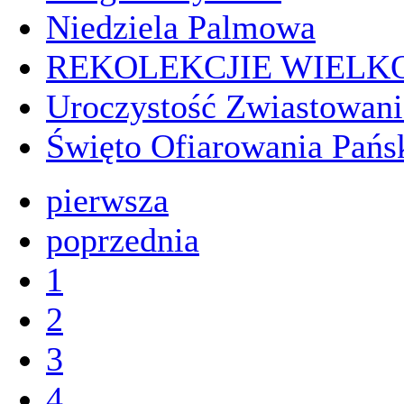
Niedziela Palmowa
REKOLEKCJIE WIELK
Uroczystość Zwiastowani
Święto Ofiarowania Pańs
pierwsza
poprzednia
1
2
3
4