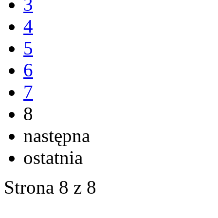
3
4
5
6
7
8
następna
ostatnia
Strona 8 z 8