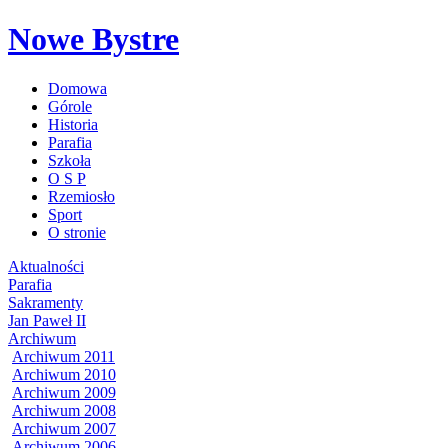
Nowe Bystre
Domowa
Górole
Historia
Parafia
Szkoła
O S P
Rzemiosło
Sport
O stronie
Aktualności
Parafia
Sakramenty
Jan Paweł II
Archiwum
Archiwum 2011
Archiwum 2010
Archiwum 2009
Archiwum 2008
Archiwum 2007
Archiwum 2006