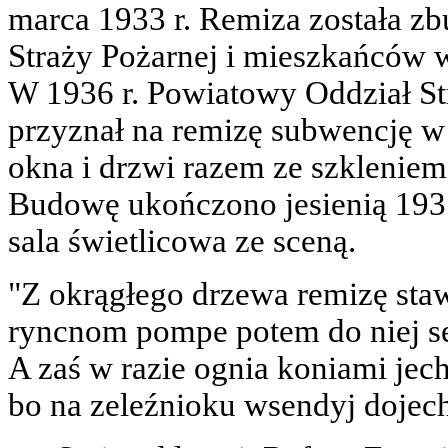
marca 1933 r. Remiza została 
Straży Pożarnej i mieszkańców 
W 1936 r. Powiatowy Oddział S
przyznał na remizę subwencję w
okna i drzwi razem ze szkleniem
Budowę ukończono jesienią 193
sala świetlicowa ze sceną.
"Z okrągłego drzewa remizę staw
ryncnom pompe potem do niej se 
A zaś w razie ognia koniami jech
bo na zeleźnioku wsendyj dojech