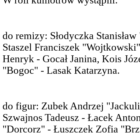
W roli kumotrów wystąpili:
do remizy: Słodyczka Stanisław
Staszel Franciszek "Wojtkowski"
Henryk - Gocał Janina, Kois Józe
"Bogoc" - Lasak Katarzyna.
do figur: Zubek Andrzej "Jackul
Szwajnos Tadeusz - Łacek Anton
"Dorcorz" - Łuszczek Zofia "Brz