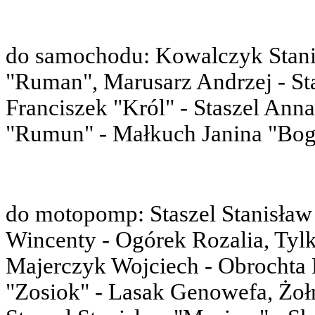
do samochodu: Kowalczyk Stanis
"Ruman", Marusarz Andrzej - Sta
Franciszek "Król" - Staszel Ann
"Rumun" - Małkuch Janina "Bog
do motopomp: Staszel Stanisław 
Wincenty - Ogórek Rozalia, Tylk
Majerczyk Wojciech - Obrochta K
"Zosiok" - Lasak Genowefa, Żołn