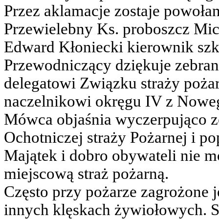
Przez aklamacje zostaje powoła
Przewielebny Ks. proboszcz Mich
Edward Kłoniecki kierownik szk
Przewodniczący dziękuje zebran
delegatowi Związku straży poża
naczelnikowi okręgu IV z Nowe
Mówca objaśnia wyczerpująco z
Ochotniczej straży Pożarnej i 
Majątek i dobro obywateli nie mo
miejscową straż pożarną.
Często przy pożarze zagrożone je
innych klęskach żywiołowych. S