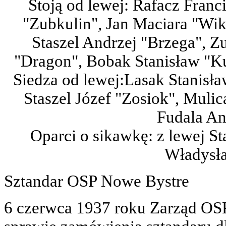
Stoją od lewej: Rafacz Franc
"Zubkulin", Jan Maciara "Wi
Staszel Andrzej "Brzega", Z
"Dragon", Bobak Stanisław "Ku
Siedza od lewej:Lasak Stanisła
Staszel Józef "Zosiok", Muli
Fudala An
Oparci o sikawkę: z lewej St
Władysła
Sztandar OSP Nowe Bystre
6 czerwca 1937 roku Zarząd O