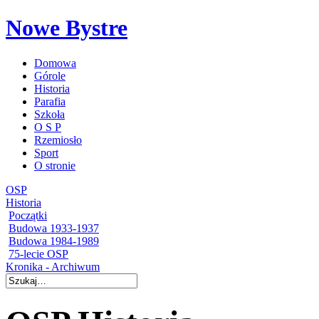
Nowe Bystre
Domowa
Górole
Historia
Parafia
Szkoła
O S P
Rzemiosło
Sport
O stronie
OSP
Historia
Początki
Budowa 1933-1937
Budowa 1984-1989
75-lecie OSP
Kronika - Archiwum