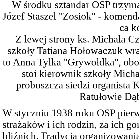
W środku sztandar OSP trzyma 
Józef Staszel "Zosiok" - komend
ca k
Z lewej strony ks. Michała C
szkoły Tatiana Hołowaczuk wraz
to Anna Tylka "Grywołdka", obo
stoi kierownik szkoły Micha
proboszcza siedzi organista 
Ratułowie Dąb
W styczniu 1938 roku OSP pierw
strażaków i ich rodzin, za ich go
bliźnich. Tradycja organizowania