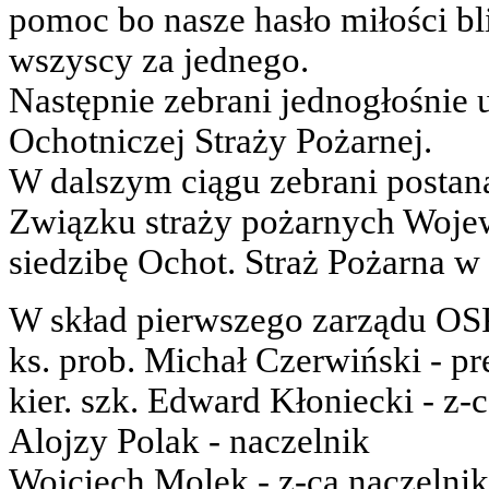
pomoc bo nasze hasło miłości bli
wszyscy za jednego.
Następnie zebrani jednogłośnie 
Ochotniczej Straży Pożarnej.
W dalszym ciągu zebrani postan
Związku straży pożarnych Woje
siedzibę Ochot. Straż Pożarna
W skład pierwszego zarządu OSP
ks. prob. Michał Czerwiński - pr
kier. szk. Edward Kłoniecki - z-c
Alojzy Polak - naczelnik
Wojciech Molek - z-ca naczelni